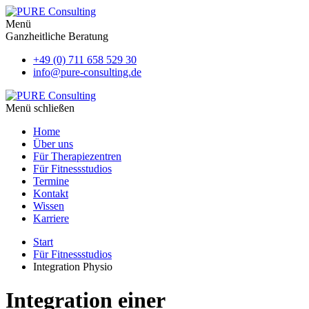
Menü
Ganzheitliche Beratung
+49 (0) 711 658 529 30
info@pure-consulting.de
Menü schließen
Home
Über uns
Für Therapiezentren
Für Fitnessstudios
Termine
Kontakt
Wissen
Karriere
Start
Für Fitnessstudios
Integration Physio
Integration einer