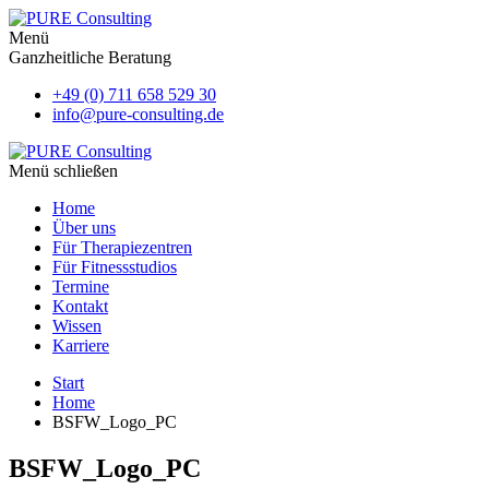
Menü
Ganzheitliche Beratung
+49 (0) 711 658 529 30
info@pure-consulting.de
Menü schließen
Home
Über uns
Für Therapiezentren
Für Fitnessstudios
Termine
Kontakt
Wissen
Karriere
Start
Home
BSFW_Logo_PC
BSFW_Logo_PC